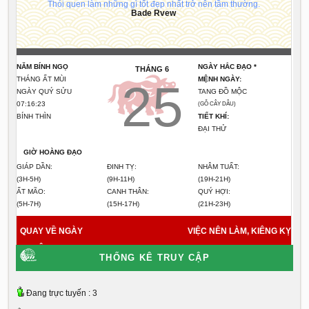
Thói quen làm những gì tốt đẹp nhất trở nên tầm thường.
Bade Rvew
NĂM BÍNH NGỌ
NGÀY HẮC ĐẠO *
THÁNG 6
THÁNG ẤT MÙI
MỆNH NGÀY:
25
NGÀY QUÝ SỬU
TANG ĐỒ MỘC
07:16:23
(GỖ CÂY DÂU)
BÍNH THÌN
TIẾT KHÍ:
ĐẠI THỬ
GIỜ HOÀNG ĐẠO
GIÁP DẦN:
ĐINH TỴ:
NHÂM TUẤT:
(3H-5H)
(9H-11H)
(19H-21H)
ẤT MÃO:
CANH THÂN:
QUÝ HỢI:
(5H-7H)
(15H-17H)
(21H-23H)
QUAY VỀ NGÀY
VIỆC NÊN LÀM, KIÊNG KỴ
HÔM NAY
7/8/2026
THỐNG KÊ TRUY CẬP
Đang trực tuyến : 3