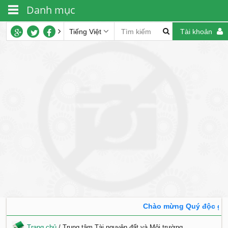
Danh mục
Tiếng Việt
Tài khoản
Chào mừng Quý độc giả đ
Trang chủ
/
Trung tâm Tài nguyên đất và Môi trường