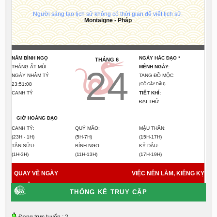
Người sáng tạo lịch sử không có thời gian để viết lịch sử.
Montaigne - Pháp
NĂM BÍNH NGỌ
NGÀY HẮC ĐẠO *
THÁNG 6
THÁNG ẤT MÙI
MỆNH NGÀY:
24
NGÀY NHÂM TÝ
TANG ĐỒ MỘC
23:51:09
(GỖ CÂY DÂU)
CANH TÝ
TIẾT KHÍ:
ĐẠI THỬ
GIỜ HOÀNG ĐẠO
CANH TÝ:
QUÝ MÃO:
MẬU THÂN:
(23H - 1H)
(5H-7H)
(15H-17H)
TÂN SỬU:
BÍNH NGỌ:
KỶ DẬU:
(1H-3H)
(11H-13H)
(17H-19H)
QUAY VỀ NGÀY
VIỆC NÊN LÀM, KIÊNG KỴ
HÔM NAY
6/8/2026
THỐNG KÊ TRUY CẬP