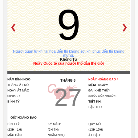
9
Người quân tử khi tai họa đến thì không sợ, khi phúc đến thì không
mừng.
Khổng Tử
Ngày Quốc tế của người thổ dân thế giới
NĂM BÍNH NGỌ
NGÀY HOÀNG ĐẠO *
THÁNG 6
THÁNG ẤT MÙI
MỆNH NGÀY:
27
NGÀY ẤT MÃO
ĐẠI KHÊ THỦY
00:05:27
(NƯỚC GIỮA KHE LỚN)
BÍNH TÝ
TIẾT KHÍ:
LẬP THU
GIỜ HOÀNG ĐẠO
BÍNH TÝ:
KỶ MÃO:
QUÝ MÙI:
(23H - 1H)
(5H-7H)
(13H-15H)
MẬU DẦN:
NHÂM NGỌ:
ẤT DẬU: