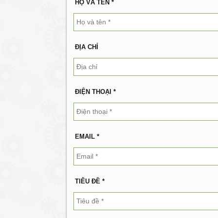
HỌ VÀ TÊN *
ĐỊA CHỈ
ĐIỆN THOẠI *
EMAIL *
TIÊU ĐỀ *