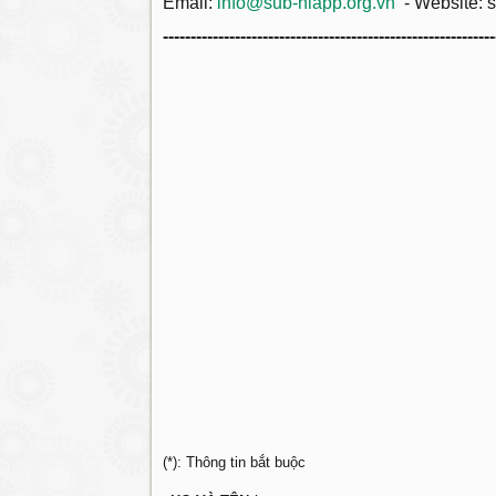
Email:
info@sub-niapp.org.vn
- Website: s
------------------------------------------------------------
(*): Thông tin bắt buộc