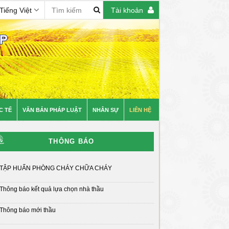
Tiếng Việt
Tài khoản
C TẾ
VĂN BẢN PHÁP LUẬT
NHÂN SỰ
LIÊN HỆ
ới trang thông tin điện tử của Phân viện Quy hoạch và TKNN
THÔNG BÁO
TẬP HUẤN PHÒNG CHÁY CHỮA CHÁY
Thông báo kết quả lựa chọn nhà thầu
Thông báo mới thầu