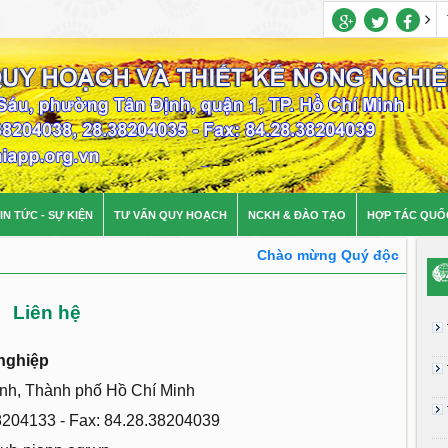
IN TỨC - SỰ KIỆN
TƯ VẤN QUY HOẠCH
NCKH & ĐÀO TẠO
HỢP TÁC QUỐ
Chào mừng Quý độc giả đến v
Liên hệ
 nghiệp
ịnh, Thành phố Hồ Chí Minh
8204133 - Fax: 84.28.38204039