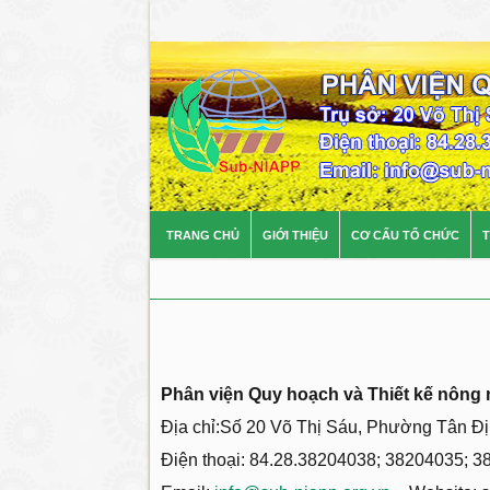
TRANG CHỦ
GIỚI THIỆU
CƠ CẤU TỔ CHỨC
T
Phân viện Quy hoạch và Thiết kế nông
Địa chỉ:Số 20 Võ Thị Sáu, Phường Tân Đ
Điện thoại: 84.28.38204038; 38204035; 3