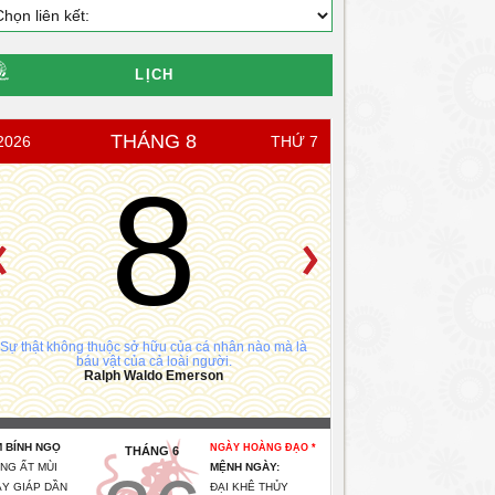
LỊCH
THÁNG 8
2026
THỨ 7
8
Sự thật không thuộc sở hữu của cá nhân nào mà là
báu vật của cả loài người.
Ralph Waldo Emerson
 BÍNH NGỌ
NGÀY HOÀNG ĐẠO *
THÁNG 6
NG ẤT MÙI
MỆNH NGÀY:
Y GIÁP DẦN
ĐẠI KHÊ THỦY