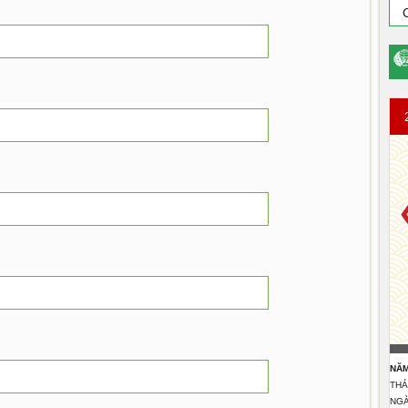
NĂM
THÁ
NGÀ