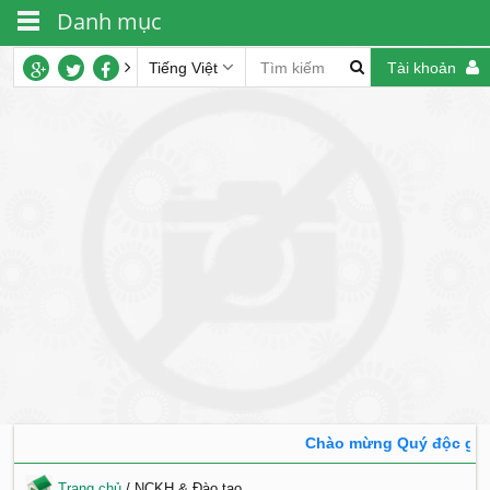
Danh mục
Tiếng Việt
Tài khoản
Chào mừng Quý độc giả đ
Trang chủ
/
NCKH & Đào tạo