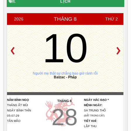
LỊCH
THÁNG 8
2026
THỨ 2
10
Người mẹ thật sự chẳng bao giờ rảnh rỗi
Balzac - Pháp
NĂM BÍNH NGỌ
NGÀY HẮC ĐẠO *
THÁNG 6
THÁNG ẤT MÙI
MỆNH NGÀY:
28
NGÀY BÍNH THÌN
SA TRUNG THỔ
05:07:29
(ĐẤT TRONG CÁT)
TÂN MÃO
TIẾT KHÍ:
LẬP THU