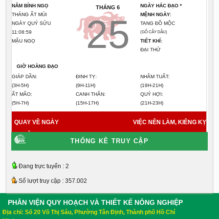
NĂM BÍNH NGỌ
NGÀY HẮC ĐẠO *
THÁNG 6
THÁNG ẤT MÙI
MỆNH NGÀY:
25
NGÀY QUÝ SỬU
TANG ĐỒ MỘC
11:09:00
(GỖ CÂY DÂU)
MẬU NGỌ
TIẾT KHÍ:
ĐẠI THỬ
GIỜ HOÀNG ĐẠO
GIÁP DẦN:
ĐINH TỴ:
NHÂM TUẤT:
(3H-5H)
(9H-11H)
(19H-21H)
ẤT MÃO:
CANH THÂN:
QUÝ HỢI:
(5H-7H)
(15H-17H)
(21H-23H)
QUAY VỀ NGÀY
VIỆC NÊN LÀM, KIÊNG KỴ
HÔM NAY
7/8/2026
THỐNG KÊ TRUY CẬP
Đang trực tuyến : 2
Số lượt truy cập : 357.002
PHÂN VIỆN QUY HOẠCH VÀ THIẾT KẾ NÔNG NGHIỆP
Địa chỉ: Số 20 Võ Thị Sáu, Phường Tân Định, Thành phố Hồ Chí