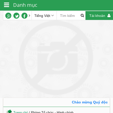
Danh mục
Tiếng Việt
Tài khoản
Chào mừng Quý độc giả 
Trang chủ
/
Phòng Tổ chức - Hành chính