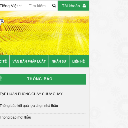
Tiếng Việt
Tài khoản
C TẾ
VĂN BẢN PHÁP LUẬT
NHÂN SỰ
LIÊN HỆ
 trang thông tin điện tử của Phân viện Quy hoạch và TKNN
THÔNG BÁO
TẬP HUẤN PHÒNG CHÁY CHỮA CHÁY
Thông báo kết quả lựa chọn nhà thầu
Thông báo mới thầu