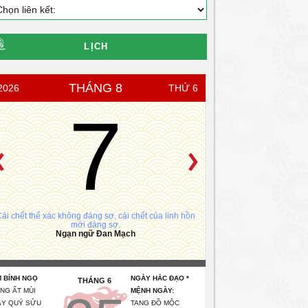
LỊCH
THÁNG 8
2026
THỨ 6
7
ái chết thể xác không đáng sợ, cái chết của linh hồn
mới đáng sợ.
Ngạn ngữ Đan Mạch
 BÍNH NGỌ
NGÀY HẮC ĐẠO *
THÁNG 6
NG ẤT MÙI
MỆNH NGÀY:
Y QUÝ SỬU
TANG ĐỒ MỘC