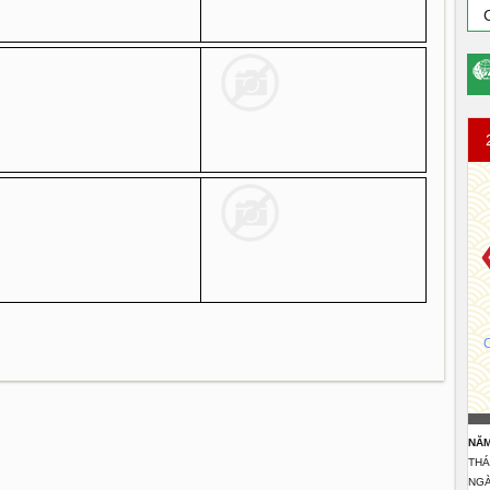
C
NĂM
THÁ
NGÀ