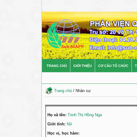
TRANG CHỦ
GIỚI THIỆU
CƠ CẤU TỔ CHỨC
T
Trang chủ
/
Nhân sự
Họ và tên:
Trịnh Thị Hồng Nga
Giới tính:
Nữ
Học vị, học hàm: