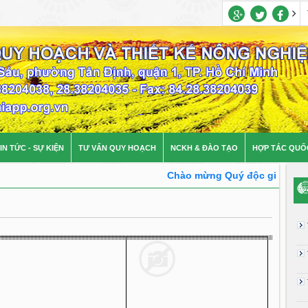
IN TỨC - SỰ KIỆN
TƯ VẤN QUY HOẠCH
NCKH & ĐÀO TẠO
HỢP TÁC QUỐ
Chào mừng Quý độc giả đến với