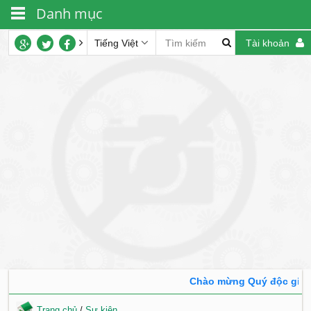
Danh mục
Tiếng Việt
Tài khoản
Chào mừng Quý độc giả đế
Trang chủ
/
Sự kiện