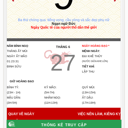
Ba thứ chóng qua: tiếng vọng, cầu vòng và sắc đẹp phụ nữ
Ngạn ngữ Đức
Ngày Quốc tế của người thổ dân thế giới
NĂM BÍNH NGỌ
NGÀY HOÀNG ĐẠO *
THÁNG 6
THÁNG ẤT MÙI
MỆNH NGÀY:
27
NGÀY ẤT MÃO
ĐẠI KHÊ THỦY
01:23:31
(NƯỚC GIỮA KHE LỚN)
ĐINH SỬU
TIẾT KHÍ:
LẬP THU
GIỜ HOÀNG ĐẠO
BÍNH TÝ:
KỶ MÃO:
QUÝ MÙI:
(23H - 1H)
(5H-7H)
(13H-15H)
MẬU DẦN:
NHÂM NGỌ:
ẤT DẬU:
(3H-5H)
(11H-13H)
(17H-19H)
QUAY VỀ NGÀY
VIỆC NÊN LÀM, KIÊNG KỴ
HÔM NAY
9/8/2026
THỐNG KÊ TRUY CẬP