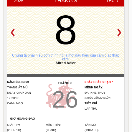
THÁNG 8
2026
THỨ 7
8
Chúng ta phải hiểu cơn thịnh nộ là một dấu hiệu của cảm giác thấp
kém.
Alfred Adler
NĂM BÍNH NGỌ
NGÀY HOÀNG ĐẠO *
THÁNG 6
THÁNG ẤT MÙI
MỆNH NGÀY:
26
NGÀY GIÁP DẦN
ĐẠI KHÊ THỦY
12:50:34
(NƯỚC GIỮA KHE LỚN)
CANH NGỌ
TIẾT KHÍ:
LẬP THU
GIỜ HOÀNG ĐẠO
GIÁP TÝ:
MẬU THÌN:
TÂN MÙI:
(23H - 1H)
(7H-9H)
(13H-15H)