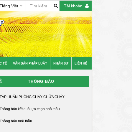
Tiếng Việt
Tài khoản
C TẾ
VĂN BẢN PHÁP LUẬT
NHÂN SỰ
LIÊN HỆ
i trang thông tin điện tử của Phân viện Quy hoạch và TKNN
THÔNG BÁO
TẬP HUẤN PHÒNG CHÁY CHỮA CHÁY
Thông báo kết quả lựa chọn nhà thầu
Thông báo mới thầu