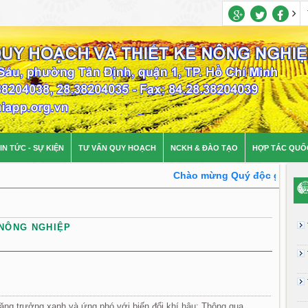
IN TỨC - SỰ KIỆN
TƯ VẤN QUY HOẠCH
NCKH & ĐÀO TẠO
HỢP TÁC QUỐ
Chào mừng Quý độc giả đến vớ
 NÔNG NGHIỆP
 tăng trưởng xanh và ứng phó với biến đổi khí hậu: Thông qua