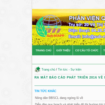
TRANG CHỦ
GIỚI THIỆU
CƠ CẤU TỔ CHỨC
T
Trang chủ
/
Tin tức - Sự kiện
RA MẮT BÁO CÁO PHÁT TRIỂN 2016 VỀ
TIN TỨC KHÁC
Nông dân ĐBSCL đang ngóng lũ về
Diễn đàn quy hoạch và phát triển đô thị hướng tới