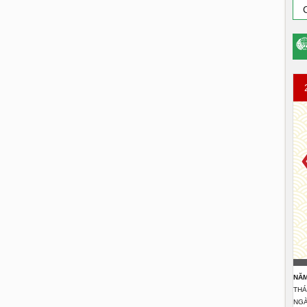
NĂM
THÁ
NGÀ