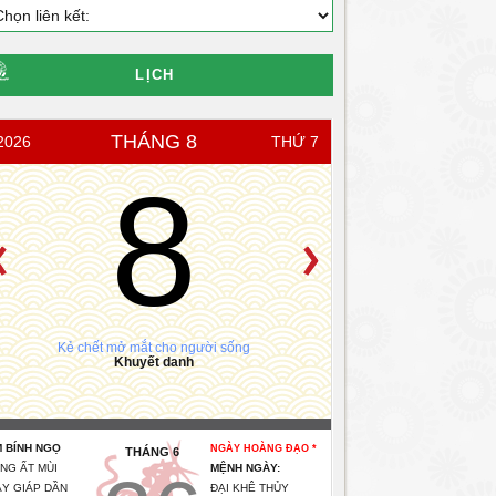
LỊCH
THÁNG 8
2026
THỨ 7
8
Kẻ chết mở mắt cho người sống
Khuyết danh
 BÍNH NGỌ
NGÀY HOÀNG ĐẠO *
THÁNG 6
NG ẤT MÙI
MỆNH NGÀY:
Y GIÁP DẦN
ĐẠI KHÊ THỦY