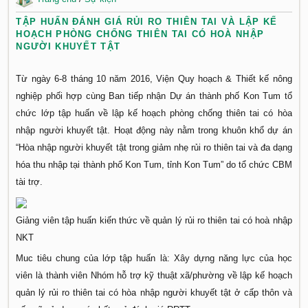
TẬP HUẤN ĐÁNH GIÁ RỦI RO THIÊN TAI VÀ LẬP KẾ
HOẠCH PHÒNG CHỐNG THIÊN TAI CÓ HOÀ NHẬP
NGƯỜI KHUYẾT TẬT
Từ ngày 6-8 tháng 10 năm 2016, Viện Quy hoạch & Thiết kế nông
nghiệp phối hợp cùng Ban tiếp nhận Dự án thành phố Kon Tum tổ
chức lớp tập huấn về lập kế hoạch phòng chống thiên tai có hòa
nhập người khuyết tật.
Hoạt động này nằm trong khuôn khổ dự án
“
Hòa
nhập
người
khuyết
tật
trong
giảm
nhẹ
rủi
ro
thiên
tai
và
đa
dạng
hóa
thu
nhập
tại
thành
phố
Kon
Tum,
tỉnh
Kon
Tum”
do tổ chức CBM
tài trợ.
Giảng viên tập huấn kiến thức về quản lý rủi ro thiên tai có hoà nhập
NKT
Muc tiêu chung của lớp tập huấn là: Xây dựng năng lực của học
viên là thành viên Nhóm hỗ trợ kỹ thuật xã/phường về lập kế hoạch
quản lý rủi ro thiên tai có hòa nhập người khuyết tật ở cấp thôn và