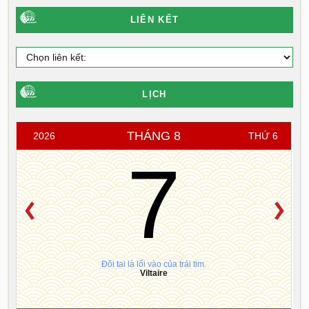
LIÊN KẾT
LỊCH
THÁNG 8
2026
THỨ 6
7
Đôi tai là lối vào của trái tim.
Viltaire