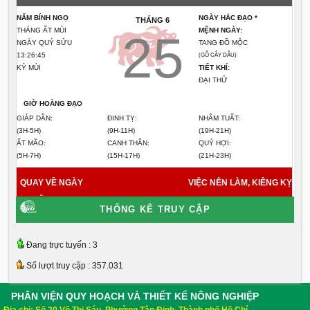
NĂM BÍNH NGỌ
NGÀY HẮC ĐẠO *
THÁNG 6
THÁNG ẤT MÙI
MỆNH NGÀY:
25
NGÀY QUÝ SỬU
TANG ĐỒ MỘC
13:26:45
(GỖ CÂY DÂU)
KỶ MÙI
TIẾT KHÍ:
ĐẠI THỬ
GIỜ HOÀNG ĐẠO
GIÁP DẦN:
ĐINH TỴ:
NHÂM TUẤT:
(3H-5H)
(9H-11H)
(19H-21H)
ẤT MÃO:
CANH THÂN:
QUÝ HỢI:
(5H-7H)
(15H-17H)
(21H-23H)
QUAY VỀ NGÀY
VIỆC NÊN LÀM, KIÊNG KỴ
HÔM NAY
7/8/2026
THỐNG KÊ TRUY CẬP
Đang trực tuyến : 3
Số lượt truy cập : 357.031
PHÂN VIỆN QUY HOẠCH VÀ THIẾT KẾ NÔNG NGHIỆP