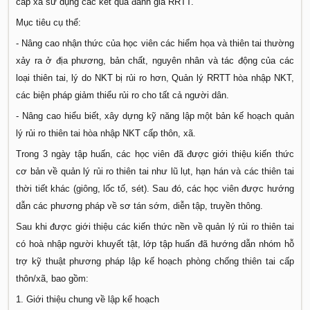
cấp xã sử dụng các kết quả đánh giá RRTT.
Mục tiêu cụ thể:
- Nâng cao nhận thức của học viên các hiểm họa và thiên tai thường
xảy ra ở địa phương, bản chất, nguyên nhân và tác động của các
loại thiên tai, lý do NKT bị rủi ro hơn, Quản lý RRTT hòa nhập NKT,
các biện pháp giảm thiểu rủi ro cho tất cả người dân.
- Nâng cao hiểu biết, xây dựng kỹ năng lập một bản kế hoạch quản
lý rủi ro thiên tai hòa nhập NKT cấp thôn, xã.
Trong 3 ngày tập huấn, các học viên đã được giới thiệu kiến thức
cơ bản về quản lý rủi ro thiên tai như lũ lụt, hạn hán và các thiên tai
thời tiết khác (giông, lốc tố, sét). Sau đó, các học viên được hướng
dẫn các phương pháp về sơ tán sớm, diễn tập, truyền thông.
Sau khi được giới thiệu các kiến thức nền về quản lý rủi ro thiên tai
có hoà nhập người khuyết tật, lớp tập huấn đã hướng dẫn nhóm hỗ
trợ kỹ thuật phương pháp lập kế hoạch phòng chống thiên tai cấp
thôn/xã, bao gồm:
1. Giới thiệu chung về lập kế hoạch